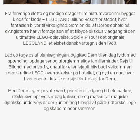
Fra farverige slotte og modige drager til miniatureverdener bygget
klods for klods – LEGOLAND Billund Resort er stedet, hvor
fantasien bliver til virkelighed. Som en del af Deres ophold på
d’Angleterre har vi fornøjelsen af at tilbyde eksklusiv adgang til den
ultimative LEGO-oplevelse: Gold VIP Tour i det originale
LEGOLAND, et elsket dansk vartegn siden 1968.
Lad os tage os af planlægningen, og glæd Dem til en dag fyldt med
spænding, opdagelser og uforglemmelige familieminder. Rejs til
Billund med privatfly, chauffør eller lejebil, bliv budt velkommen
med særlige LEGO-overraskelser på hotellet, og nyd en dag, hvor
hver eneste detalje er nøje tilrettelagt for Dem.
Med Deres egen private vært, prioriteret adgang til hele parken,
eksklusive oplevelser bag kulisserne og masser af magiske
øjeblikke undervejs er der kun én ting tilbage at gøre: udforske, lege
og skabe minder sammen.