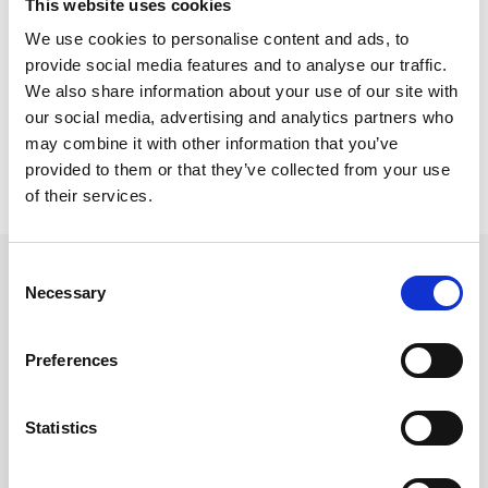
This website uses cookies
BLIV INSPIRERET
We use cookies to personalise content and ads, to
provide social media features and to analyse our traffic.
We also share information about your use of our site with
our social media, advertising and analytics partners who
may combine it with other information that you’ve
provided to them or that they’ve collected from your use
of their services.
Consent
EKSKLUSIVE EVENTS
Necessary
Selection
HOLD
DEM
OPDATERET
Preferences
Tilmeld Dem vores nyhedsbrev og vær den første til at høre om
eksklusive begivenheder, særlige oplevelser og meget mere på
d’Angleterre.
Statistics